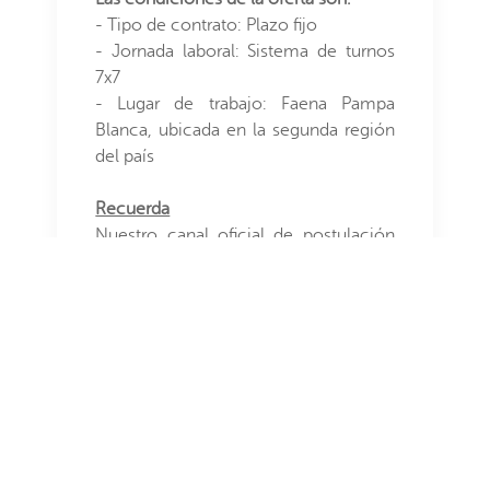
- Tipo de contrato: Plazo fijo
- Jornada laboral: Sistema de turnos
7x7
- Lugar de trabajo: Faena Pampa
Blanca, ubicada en la segunda región
del país
Recuerda
Nuestro canal oficial de postulación
es
https://www.TrabajaEnSQM.com
y
no olvides subir tu CV actualizado.
Para postular, primero
debes
registrarte
o
Inicia Sesión
Preguntas