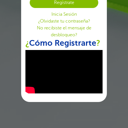
Inicia Sesión
¿Olvidaste tu contraseña?
No recibiste el mensaje de
desbloqueo?
¿
Cómo Registrarte
?