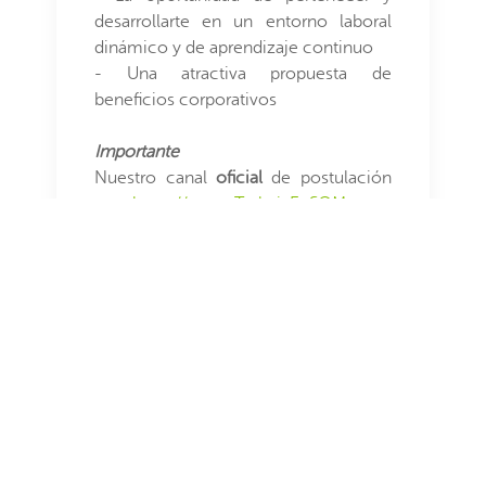
desarrollarte en un entorno laboral
dinámico y de aprendizaje continuo
- Una atractiva propuesta de
beneficios corporativos
Importante
Nuestro canal
oficial
de postulación
es
https://www.TrabajaEnSQM.com
.
Regístrate y postula directamente, ¡te
esperamos!
Para postular, primero
debes
registrarte
o
Inicia Sesión
Preguntas
¿Cuáles son tus pretensiones de renta líquida?