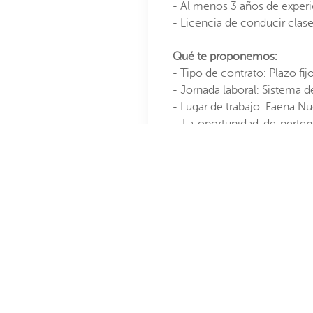
- Al menos 3 años de experie
- Licencia de conducir clase
Qué te proponemos:
- Tipo de contrato: Plazo fij
- Jornada laboral: Sistema d
- Lugar de trabajo: Faena Nu
- La oportunidad de perten
aprendizaje continuo
Importante:
Por favor, realiza tu pos
www.trabajaenSQM.com
. 
medio serán consideradas. ¡E
En SQM Yodo Nutrición Veg
N°21.015), por lo que te in
participar adecuadamente d
Para postul