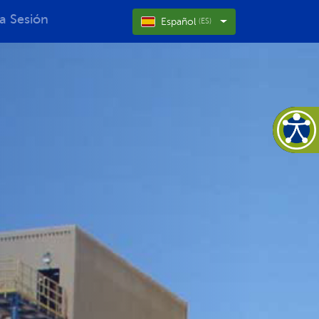
ia Sesión
Español
(ES)