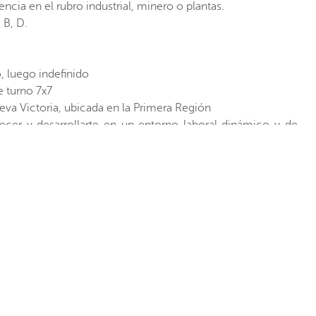
ncia en el rubro industrial, minero o plantas.
 B, D.
o, luego indefinido
e turno 7x7
eva Victoria, ubicada en la Primera Región
ecer y desarrollarte en un entorno laboral dinámico y de
tulación únicamente a través de nuestro sitio oficial
Solo las postulaciones recibidas directamente por ese
speramos tu conocer tu perfil y contar con tu talento!
etal estamos comprometidos con la Ley de Inclusión (Ley
vitamos a informarnos si requieres de cualquier ajuste para
e nuestros procesos de selección.
ar, primero debes
registrarte
o
Inicia Sesión