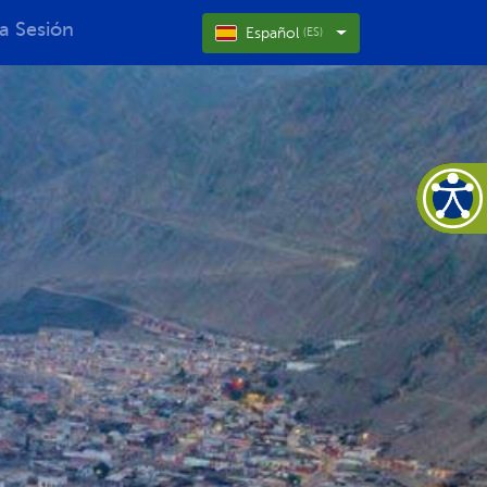
ia Sesión
Español
(ES)