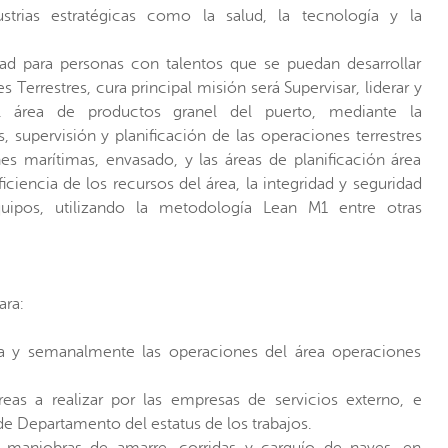
strias estratégicas como la salud, la tecnología y la
ad para personas con talentos que se puedan desarrollar
errestres, cura principal misión será Supervisar, liderar y
el área de productos granel del puerto, mediante la
, supervisión y planificación de las operaciones terrestres
es marítimas, envasado, y las áreas de planificación área
ciencia de los recursos del área, la integridad y seguridad
uipos, utilizando la metodología Lean M1 entre otras
ara:
ria y semanalmente las operaciones del área operaciones
areas a realizar por las empresas de servicios externo, e
de Departamento del estatus de los trabajos.
e maniobras de amarre, corridas y carguío de naves, en