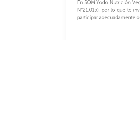
En SQM Yodo Nutrición Veg
N°21.015), por lo que te in
participar adecuadamente d
Para postul
Preguntas
Indique sus pretensiones de rent
Comente su experiencia como I