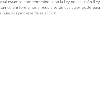
etal estamos comprometidos con la Ley de Inclusión (Ley
vitamos a informarnos si requieres de cualquier ajuste para
e nuestros procesos de selección.
ar, primero debes
registrarte
o
Inicia Sesión
a
ngeniero Operaciones Terrestres